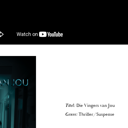
Die Vingers van Jou
Titel:
Thriller/Suspense
Genre: