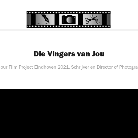
Die Vingers van Jou
our Film Project Eindhoven 2021, Schrijver en Director of Photogra