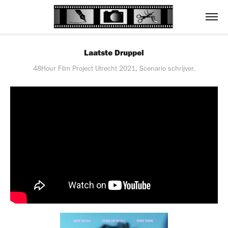
Laatste Druppel
48Hour Film Project Utrecht 2021, Scenario schrijver.